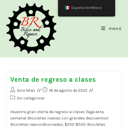
Saltar
Español de México
al
contenido
menú
Venta de regreso a clases
Autor
Publicación
bicicletas
18 de agosto de 2025
de
de
Categoría
Sin categorizar
la
la
de
entrada:
entrada:
la
¡Nuestra gran oferta de regreso a clases llega esta
entrada:
semana! ¡Bicicletas nuevas con grandes descuentos!
Bicicletas reacondicionadas, $250-$500. Bicicletas