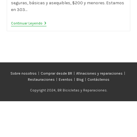
seguras, básicas y asequibles, $200 y menores. Estamos
en 303…
Venta
Continuar Leyendo
De
Regreso
A
Clases
Sobre nosotros
Comprar desde BR
Afinaciones y reparaciones
Restauraciones
Eventos
Blog
Contáctenos
Copyright 2024, BR Bicicletas y Reparaciones.