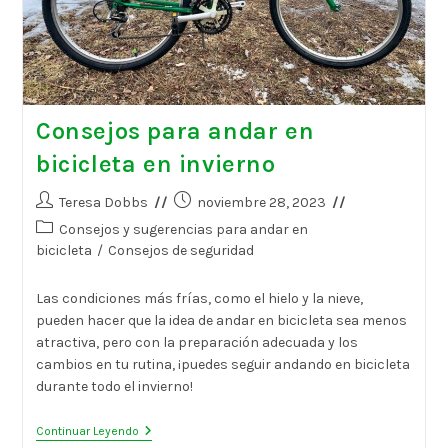
Consejos para andar en
bicicleta en invierno
Autor
Publicación
Teresa Dobbs
noviembre 28, 2023
de
de
Categoría
Consejos y sugerencias para andar en
la
la
de
bicicleta
/
Consejos de seguridad
entrada:
entrada:
la
entrada:
Las condiciones más frías, como el hielo y la nieve,
pueden hacer que la idea de andar en bicicleta sea menos
atractiva, pero con la preparación adecuada y los
cambios en tu rutina, ¡puedes seguir andando en bicicleta
durante todo el invierno!
Consejos
Continuar Leyendo
Para